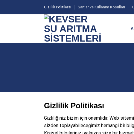
İçeriğe
Gizlilik Politikası
Şartlar ve Kullanım Koşulları
G
atla
A
Gizlilik Politikası
Gizliliğiniz bizim için önemlidir. Web site
sizden toplayabileceğimiz herhangi bir bilgi
Kişisel bilgilerinizi yalnızca size bir hizm