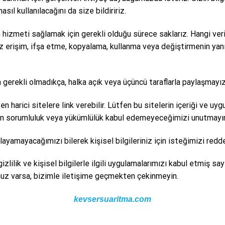
sıl kullanılacağını da size bildiririz.
 hizmeti sağlamak için gerekli olduğu sürece saklarız. Hangi veril
siz erişim, ifşa etme, kopyalama, kullanma veya değiştirmenin yanı
ca gerekli olmadıkça, halka açık veya üçüncü taraflarla paylaşmayız
harici sitelere link verebilir. Lütfen bu sitelerin içeriği ve uyg
ı için sorumluluk veya yükümlülük kabul edemeyeceğimizi unutmayı
ğlayamayacağımızı bilerek kişisel bilgileriniz için isteğimizi r
k ve kişisel bilgilerle ilgili uygulamalarımızı kabul etmiş sayılır.
runuz varsa, bizimle iletişime geçmekten çekinmeyin.
kevsersuaritma.com