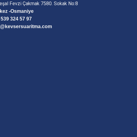
eşal Fevzi Çakmak 7580. Sokak No:8
kez -Osmaniye
 539 324 57 97
o@kevsersuaritma.com