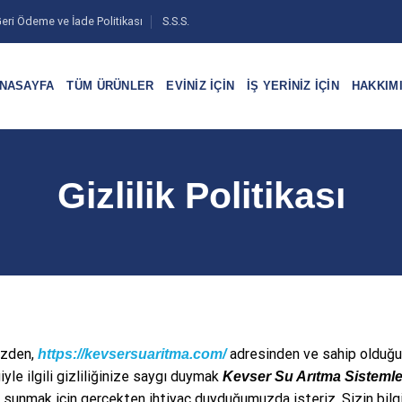
eri Ödeme ve İade Politikası
S.S.S.
NASAYFA
TÜM ÜRÜNLER
EVINIZ İÇIN
İŞ YERINIZ İÇIN
HAKKIM
Gizlilik Politikası
mizden,
adresinden ve sahip olduğum
https://kevsersuaritma.com/
yle ilgili gizliliğinize saygı duymak
Kevser Su Arıtma Sistemle
et sunmak için gerçekten ihtiyaç duyduğumuzda isteriz. Sizin bilgi