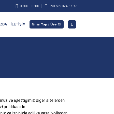
09:00 - 18:00
+90 539 324 57 97
IZDA
İLETIŞIM
Giriş Yap / Üye Ol
uz ve işlettiğimiz diğer sitelerden
politikasıdır.
ri
niz ve izninizle adil ve yasal yollardan