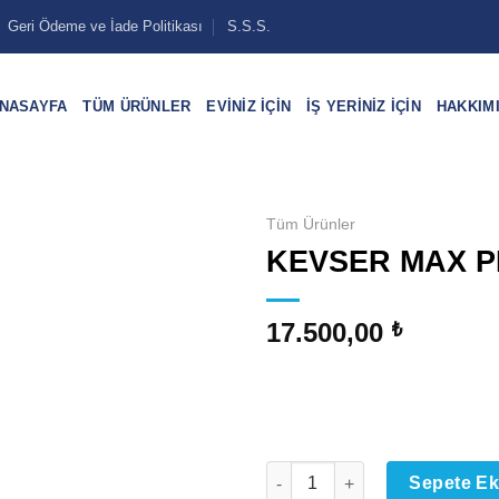
Geri Ödeme ve İade Politikası
S.S.S.
NASAYFA
TÜM ÜRÜNLER
EVINIZ İÇIN
İŞ YERINIZ İÇIN
HAKKIM
Tüm Ürünler
KEVSER MAX P
17.500,00
₺
KEVSER MAX PREMİUM MTRPL
Sepete Ek