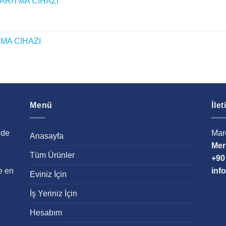
ARITMA CİHAZI
MA CİHAZI
Menü
İle
nde
Mar
Anasayfa
Mer
Tüm Ürünler
+90
e en
inf
Eviniz İçin
İş Yeriniz İçin
Hesabım