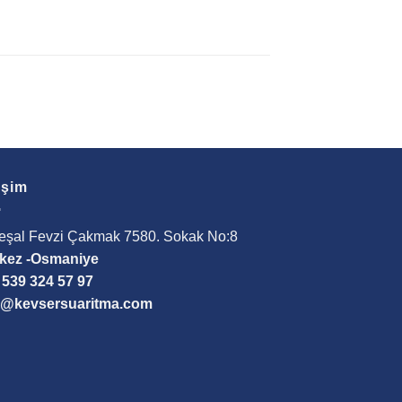
tişim
eşal Fevzi Çakmak 7580. Sokak No:8
kez -Osmaniye
 539 324 57 97
o@kevsersuaritma.com