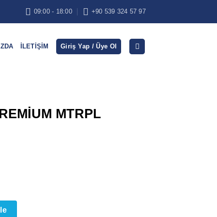
09:00 - 18:00
+90 539 324 57 97
IZDA
İLETIŞIM
Giriş Yap / Üye Ol
REMİUM MTRPL
 adet
le